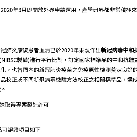
2020年3月即開放外界申請運用，產學研界都非常積極
冠肺炎康復患者血清已於2020年末製作出
新冠病毒中和
(NIBSC製備)進行平行比對，訂定國家標準品的中和抗
佳化，也替國內的新冠肺炎疫苗之免疫原性檢測奠定良好
準品校正或不同新冠病毒檢驗方法校正之相關標準品，達
境。
速取得專案製造許可
Kit取得核可認證項目如下