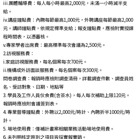
iii.團體輔導費：每人每小時最高2,000元，未滿一小時減半支
給。
iv.講座鐘點費：內聘每節最高1,000元，外聘講座每節最高2,000
元。講師鐘點費，依規定標準支給；報支鐘點費，應檢附實授課
程時間表，以憑審核。
v.專家學者出席費：最高標準每次會議為2,500元。
2.訪視服務費：
i.家庭訪視服務費，每名個案每次700元。
ii.機構或外訪面談服務費，每名個案每次300元。
問卷調查費：報銷時應檢附調查清冊，詳載調查件數、調查員姓
名、受訪對象、日期、地點等
3. 學員及工作人員伙食費(含茶水)，每人每次補助上限120元。
報銷時應檢附會議簽到表。
4. 專業督導鐘點費：外聘以2,000元/時計、內聘折半1000元/時
計。
5. 場地使用費：僅補計畫案相關業務活動場地使用費。
6. 未列明核定原則之項目皆採實報實銷。