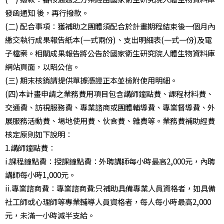
發函通知 後，再行撥款。
(二) 配合事項：獲補助之團體須配合於計畫期程結束後一個月內
繳交執行成果報告紙本(一式兩份)、支出明細表(一式一份)及電
子檔案。相關成果報告將公告於國家衛生研究院人體生物資料庫
網站頁面，以昭公信。
(三) 期末核銷請提供單據憑證正本並檢附使用明細。
(四)本計畫申請之業務費用項目包含講師鐘點費、課程材料費、
交通費、訪視服務費、專業諮商或團體輔導費、專業督導費、外
展服務活動費、場地使用費、伙食費、雜費等。業務費補助經費
核定原則如下說明：
1.講師鐘點費：
i.課程鐘點費：授課鐘點費：外聘講師每小時最高2,000元，內聘
講師每小時1,000元。
ii.專業諮商費：專業諮商費:只補助具備專業人員資格者，如具備
社工師或心理師等專業輔導人員資格者，每人每小時最高2,000
元，未滿一小時減半支給。