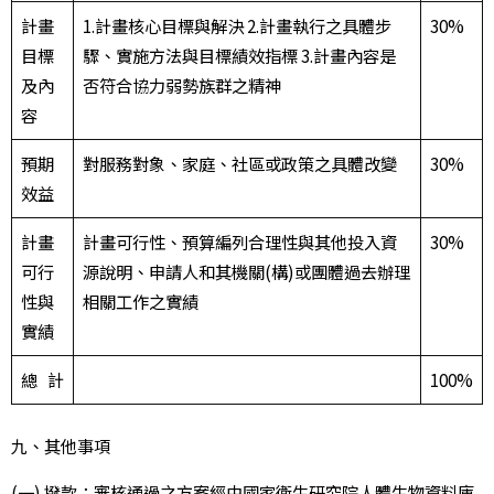
計畫
1.計畫核心目標與解決 2.計畫執行之具體步
30%
目標
驟、實施方法與目標績效指標 3.計畫內容是
及內
否符合協力弱勢族群之精神
容
預期
對服務對象、家庭、社區或政策之具體改變
30%
效益
計畫
計畫可行性、預算編列合理性與其他投入資
30%
可行
源說明、申請人和其機關(構)或團體過去辦理
性與
相關工作之實績
實績
總 計
100%
九、其他事項
(一) 撥款：審核通過之方案經由國家衛生研究院人體生物資料庫