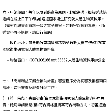
六、申請期間：每年以隨到隨審為原則，郵戳為憑，如親送或快
遞請在截止日下午6點前送達國家衛生研究院人體生物資料庫。
（需檢附與書面資料一致之電子檔案。如郵寄以郵戳為憑) ，所
送資料概不退還，請自行留底)
– 收件地址：苗栗縣竹南鎮科研路35號行政大樓三樓A3120室
國家衛生研究院人體生物資料庫
– 聯絡窗口： (037)206166 ext.33332 人體生物資料庫辦公室
七、「商業利益回饋金補助計畫」審查程序分為初審及複審兩個
階段，進行審查及經費分配工作。
(一) 第一階段：書面初審(由國家衛生研究院人體生物資料庫負
責，確認申請機關(構)符合資格且提案符合補助方向，初審通過